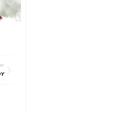
NT
OY