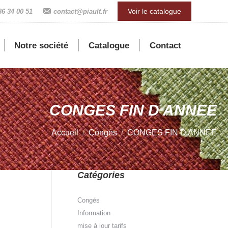
Voir le catalogue
86 34 00 51
contact@piault.fr
Notre société
Catalogue
Contact
CONGES FIN D ANNEE
Vous êtes ici :
Accueil
Congés
CONGES FIN D ANNEE
Catégories
Congés
Information
mise à jour tarifs