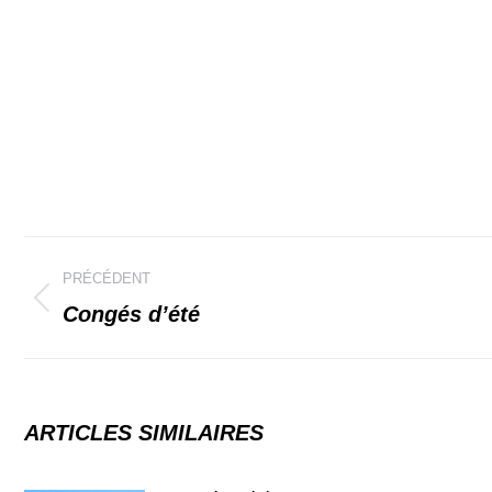
Navigation
PRÉCÉDENT
article
Congés d’été
Article
précédent
:
ARTICLES SIMILAIRES